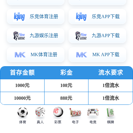
创立初心与品牌愿景
自创立之初，星空平台就确立了“科技驱动体育创新”的发展
方向，融合赛事直播、数据分析与观赛互动体验，打造兼具
专业性与沉浸感的体育平台。 我们希望通过技术力量让星
空平台等体育内容更便捷、更智能地触达全球用户。