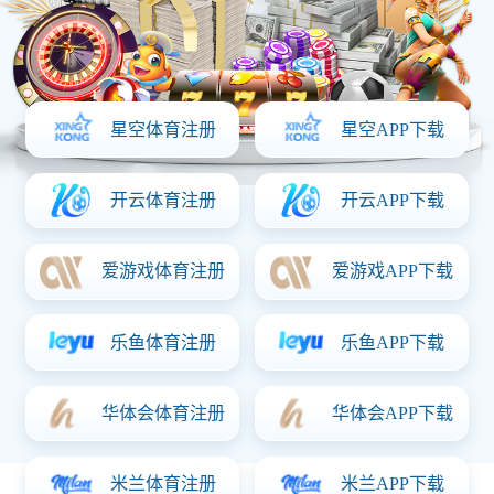
齐沃：中场我会讲8分钟，有时会很
火爆
2026-06-12 15:02
39 次阅读
首页
/
体育快讯
近日，国际米兰名宿、现任球队青训教练齐沃在出席
一次媒体活动时，以一句“中场我会讲8分钟，有时会